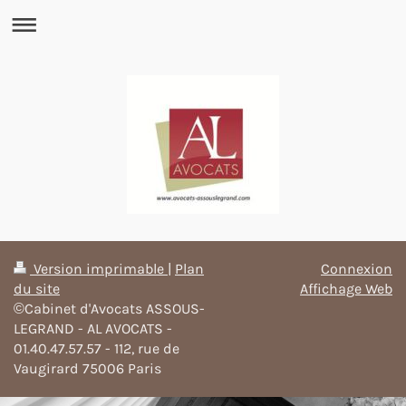
Version imprimable
|
Plan
Connexion
du site
Affichage Web
©Cabinet d'Avocats ASSOUS-
LEGRAND - AL AVOCATS -
01.40.47.57.57 - 112, rue de
Vaugirard 75006 Paris